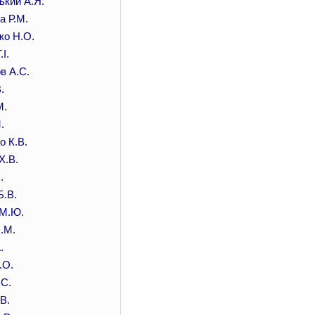
ький А.Я.
а Р.М.
ко Н.О.
І.
в А.С.
.
М.
.
о К.В.
Х.В.
.
Б.В.
М.Ю.
.М.
.
.О.
.С.
В.