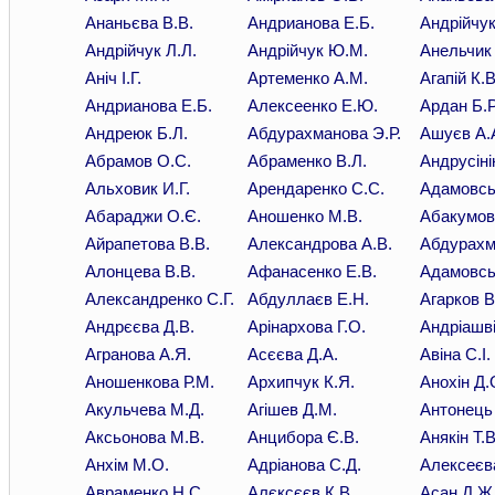
Ананьєва В.В.
Андрианова Е.Б.
Андрійчук 
Андрійчук Л.Л.
Андрійчук Ю.М.
Анельчик 
Аніч І.Г.
Артеменко А.М.
Агапій К.В
Андрианова Е.Б.
Алексеенко Е.Ю.
Ардан Б.Р
Андреюк Б.Л.
Абдурахманова Э.Р.
Ашуєв А.
Абрамов О.С.
Абраменко В.Л.
Андрусіні
Альховик И.Г.
Арендаренко С.С.
Адамовськ
Абараджи О.Є.
Аношенко М.В.
Абакумов
Айрапетова В.В.
Александрова А.В.
Абдурахм
Алонцева В.В.
Афанасенко Е.В.
Адамовсь
Александренко С.Г.
Абдуллаєв Е.Н.
Агарков В.
Андрєєва Д.В.
Арінархова Г.О.
Андріашві
Агранова А.Я.
Асєєва Д.А.
Авіна С.І.
Аношенкова Р.М.
Архипчук К.Я.
Анохін Д.
Акульчева М.Д.
Агішев Д.М.
Антонець
Аксьонова М.В.
Анцибора Є.В.
Анякін Т.В
Анхім М.О.
Адріанова С.Д.
Алексеєва
Авраменко Н.С.
Алєксєєв К.В.
Асан Д.Ж