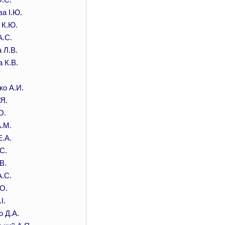
а I.Ю.
 К.Ю.
А.С.
 Л.В.
 К.В.
ко А.И.
Я.
О.
.М.
.А.
С.
В.
.С.
О.
І.
 Д.А.