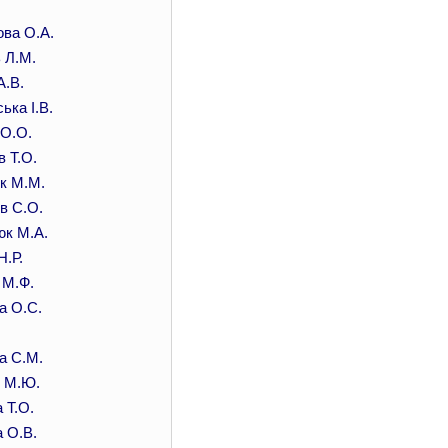
.
ова О.А.
 Л.М.
А.В.
ька І.В.
 О.О.
 Т.О.
к М.М.
в С.О.
к М.А.
.Р.
 М.Ф.
а О.С.
а С.М.
 М.Ю.
 Т.О.
 О.В.