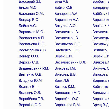
Бассараб З.І.
Біла А.В.
Борбат І.
Биков М.С.
Бойко Ю.В.
Бондарчук
Бакланов О.М.
Бочарова А.А.
Бабійчук 
Бондар Б.О.
Баришпол А.А.
Борисенко
Бойко А.С.
Вакулка А.О.
Ваніна К.
Варламов М.О.
Василенко І.В.
Василенк
Василенко А.П.
Василенко І.В
Василець
Васильєва Н.С.
Васильєва О.О.
Васильчу
Васьківська Л.В.
Вдовенко О.О.
Величко 
Венгер О.О.
Верех Е.И.
Верех Е.И
Вержак Є.В.
Веселовський В.Л.
Вилкова Л
Вишневський Р.М.
Вілкова Л.М.
Вінійчук 
Вініченко О.В.
Вінтоняк В.В.
Вітюкова 
Владика Ю.М
Вовк Л.Є.
Водянка В
Вознюк В.І.
Вознюк К.М.
Войтенко
Воловик О.В.
Волосянко М.Г.
Вольська 
Воробйова Т.В.
Ворожбит О.С.
Вороніна 
Вороніна О.Є
Воронкова В.М.
Врещ В.Д