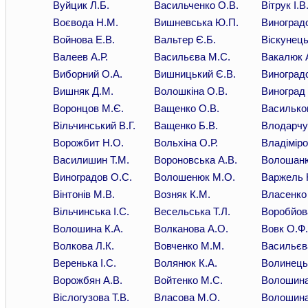
Вуйцик Л.Б.
Васильченко О.В.
Вітрук І.В
Воєвода Н.М.
Вишневська Ю.П.
Виноград
Войнова Е.В.
Вальтер Є.Б.
Віскунець
Валеев А.Р.
Васильєва М.С.
Вакалюк 
Виборний О.А.
Вишницький Є.В.
Виноградс
Вишняк Д.М.
Волошкіна О.В.
Виноград
Воронцов М.Є.
Ващенко О.В.
Васильков
Вільчинський В.Г.
Ващенко Б.В.
Влодарчу
Ворожбит Н.О.
Вольхіна О.Р.
Владіміро
Василишин Т.М.
Вороновська А.В.
Волошаню
Виноградов О.С.
Волошенюк М.О.
Варжель Н
Вінтонів М.В.
Возняк К.М.
Власенко
Вільчинська І.С.
Весельська Т.Л.
Воробйов
Волошина К.А.
Волканова А.О.
Вовк О.Ф.
Волкова Л.К.
Вовченко М.М.
Васильєв
Веренька І.С.
Волянюк К.А.
Волинець
Ворожбян А.В.
Войтенко М.С.
Волошина
Віслогузова Т.В.
Власова М.О.
Волошина