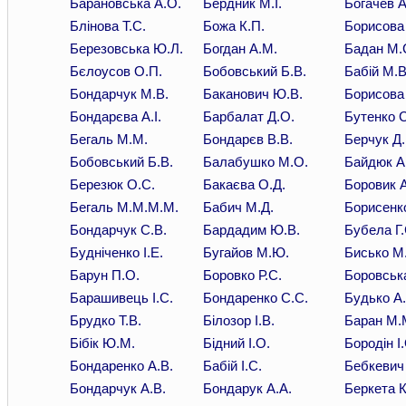
Барановська А.О.
Бердник М.І.
Богачев А
Блінова Т.С.
Божа К.П.
Борисова 
Березовська Ю.Л.
Богдан А.М.
Бадан М.
Бєлоусов О.П.
Бобовський Б.В.
Бабій М.В
Бондарчук М.В.
Баканович Ю.В.
Борисова 
Бондарєва А.І.
Барбалат Д.О.
Бутенко С
Бегаль М.М.
Бондарєв В.В.
Берчук Д.
Бобовський Б.В.
Балабушко М.О.
Байдюк А
Березюк О.С.
Бакаєва О.Д.
Боровик А
Бегаль М.М.М.М.
Бабич М.Д.
Борисенко
Бондарчук С.В.
Бардадим Ю.В.
Бубела Г.
Будніченко І.Е.
Бугайов М.Ю.
Бисько М
Барун П.О.
Боровко Р.С.
Боровська
Барашивець І.С.
Бондаренко С.С.
Будько А
Брудко Т.В.
Білозор І.В.
Баран М.
Бібік Ю.М.
Бідний І.О.
Бородін І.
Бондаренко А.В.
Бабій І.С.
Бебкевич
Бондарчук А.В.
Бондарук А.А.
Беркета К