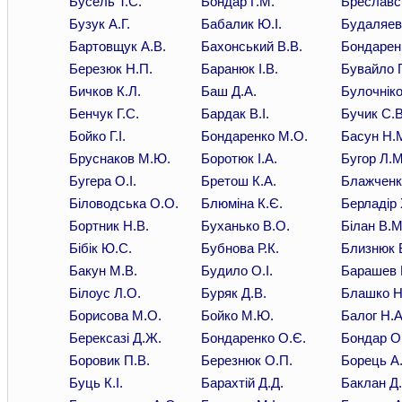
Бусель Т.С.
Бондар Г.М.
Бреславс
Бузук А.Г.
Бабалик Ю.І.
Будаляев
Бартовщук А.В.
Бахонський В.В.
Бондарен
Березюк Н.П.
Баранюк І.В.
Бувайло Г.
Бичков К.Л.
Баш Д.А.
Булочніко
Бенчук Г.С.
Бардак В.І.
Бучик С.В
Бойко Г.І.
Бондаренко М.О.
Басун Н.
Бруснаков М.Ю.
Боротюк І.А.
Бугор Л.М
Бугера О.І.
Бретош К.А.
Блажченк
Біловодська О.О.
Блюміна К.Є.
Берладір 
Бортник Н.В.
Буханько В.О.
Білан В.М
Бібік Ю.С.
Бубнова Р.К.
Близнюк 
Бакун М.В.
Будило О.І.
Барашев 
Білоус Л.О.
Буряк Д.В.
Блашко Н
Борисова М.О.
Бойко М.Ю.
Балог Н.А
Берексазі Д.Ж.
Бондаренко О.Є.
Бондар О
Боровик П.В.
Березнюк О.П.
Борець А
Буць К.І.
Барахтій Д.Д.
Баклан Д.