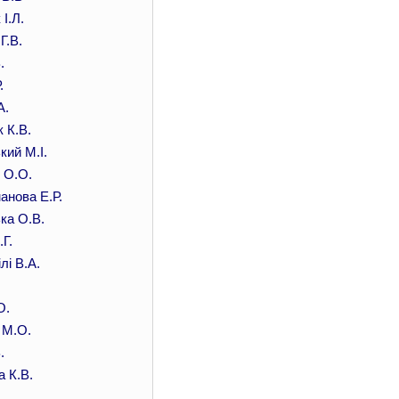
І.Л.
Г.В.
.
.
А.
к К.В.
ий М.І.
 О.О.
анова Е.Р.
ка О.В.
Г.
лі В.А.
О.
 М.О.
.
 К.В.
.