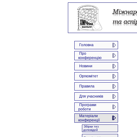
Головна
Про
конференцію
Новини
Оргкомітет
Правила
Для учасників
Програми
роботи
Матеріали
конференції
Збірки тез
доповідей