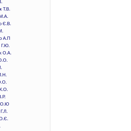
В.
 Т.В.
М.А.
 Є.В.
М.
о А.П
 Г.Ю.
к О.А.
О.О.
.
.Н.
О.О.
К.О.
.Р.
 О.Ю
Г.Л.
О.Є.
.