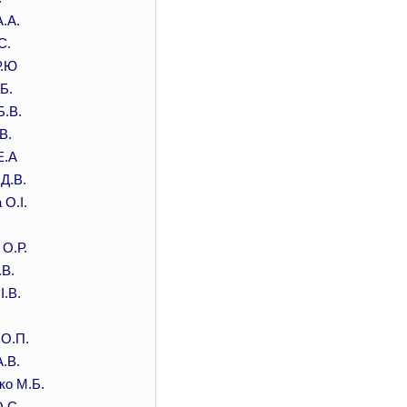
.А.
С.
Р.Ю
Б.
Б.В.
В.
Е.А
Д.В.
О.І.
 О.Р.
.В.
І.В.
.
 О.П.
.В.
ко М.Б.
.С.