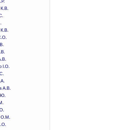
.Р.
К.В.
С.
.
К.В.
.О.
В.
.В.
.В.
 І.О.
С.
.А.
 А.В.
.Ю.
М.
О.
 О.М.
.О.