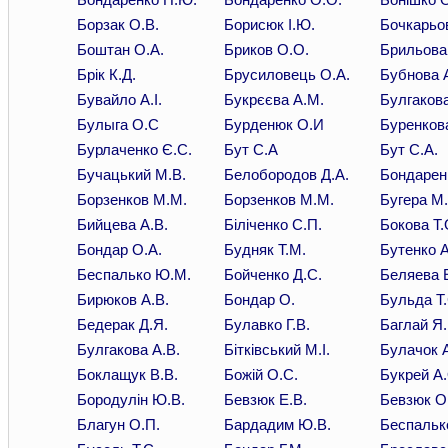
Борзак О.В.
Борисюк І.Ю.
Бочкарьов
Боштан О.А.
Бриков О.О.
Брильова
Брік К.Д.
Брусиловець О.А.
Бубнова 
Бувайло А.І.
Букрєєва А.М.
Булгакова
Булыга О.С
Бурденюк О.И
Буренкова
Бурлаченко Є.С.
Бут С.А
Бут С.А.
Бучацький М.В.
Белобородов Д.А.
Бондарен
Борзенков М.М.
Борзенков М.М.
Бугера М.
Бийцева А.В.
Біліченко С.П.
Бокова Т.
Бондар О.А.
Будняк Т.М.
Бутенко А
Беспалько Ю.М.
Бойченко Д.С.
Беляева Е
Бирюков А.В.
Бондар О.
Бульда Т.
Бедерак Д.Я.
Булавко Г.В.
Баглай Я.
Булгакова А.В.
Бітківський М.І.
Булачок А
Боклащук В.В.
Божій О.С.
Букрей А.
Бородулін Ю.В.
Бевзюк Е.В.
Бевзюк О.
Благун О.П.
Бардадим Ю.В.
Беспалько