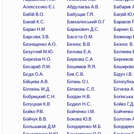
Алексєєнко Є.І.
Абдулаєва А.В.
Бабарик А
Бабій В.О.
Бабущак Г.Я.
Багрій Ю.
Бакай К.С.
Баккалінський О.Г
Бараков 
Баран Н.М
Баранович Д.С.
Барнич Б.
Барсова З.В.
Басіста О.М.
Беженар 
Безніщенко А.О.
Безнос В.В
Безнос В.
Безуглий М.Ю.
Белова Е.А.
Беляева 
Березіна Н.О.
Беркова С.А
Берников 
Бесараб Л.М.
Бешимов Я.Я.
Беширова 
Бєда О.А.
Бик С.В.
Бідун І.В.
Бійцева А.В.
Білань О.І.
Білогубка
Білокінь М.Д.
Білоконь С.Л.
Бітнєва А
Бобрицкий С.Н.
Богдан Н.В.
Богінська 
Богуцкая К.В
Бодюл Н.С.
Бойко Г.Д
Бойко Р.В.
Бойченко І.М.
Бойченко
Бойчук В.В.
Бокова Ю.В
Болотин А
Большаков Д.М
Бондаренко М.Б
Бондарен
Бондаренко Н.Ю.
Бондаренко О.О.
Бонішко О