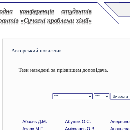
Авторський покажчик
Тези наведені за прізвищем доповідача.
Абзонь Д.М.
Абушик О.С.
Аверьяно
Азарх М.П.
Амірханов О.В.
Ананьєва