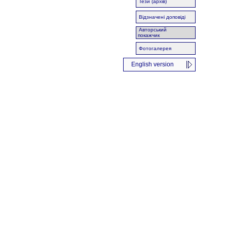
Тези (архів)
Відзначені доповіді
Авторський
покажчик
Фотогалерея
English version