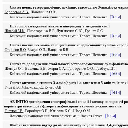
Синтез нових гетероциклічних похідних взаємодією 3-ацилізокумарині
Боровська А.В.
, Шабликіна О.В.
[Тези]
Київський національний університет імені Тараса Шевченка
Нові спіроазетидинові аналоги піперидину в медичній хімії
Швабій М.К.
, Пивоваренко В.Г., Лук'яненко С.Ю., Гранат Д.С.
[Тези]
Київський національний університет імені Тараса Шевченка
Синтез насичених моно- та біциклічних конденсованих сультамкарбо
Старіков В.О.
Благун О.П., Ващенко Б.В.
[Тези]
Київський національний університет імені Тараса Шевченка
Синтез та дослідження стабільності гетероароматичних сульфонілхло
Шевчук О.І.
, Ващенко Б.В., Жерш С.А., Григоренко О.О., Грабчук Г.П.
[Тези]
Київський національний університет імені Тараса Шевченка
Синтез оптично активних 3-алкіл(арил)-1,4-оксазепан-5-онів та їх пох
Гись Д.В.
, Мілохов.Д.С., Кучер.О.В.
[Тези]
Київський національний університет імені Тараса Шевченка
AB INITIO дослідження електрофільної співдії і впливу полярності р
параметри взаємодії 2-(хлорметил)оксирану з солями лужних металів
Гнатюк Г.В.
, Горобчук О.П., Ютілова К.С., Швед О.М.
[Тези]
Донецький національний університет імені Василя Стуса
Фотокаталітичний підхід до аміноалкілфункціоналізації 3,4-дигідроп