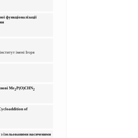
ої функціоналізації
ня
нститут імені Ігоря
снові Me
P(O)CHN
2
2
Cycloaddition of
т з ізольованими насиченими