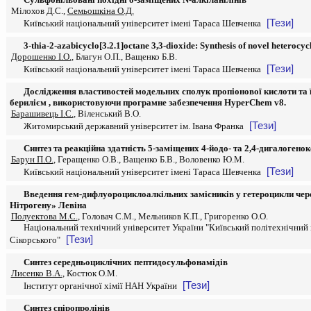
Мілохов Д.С.,
Семьошкіна О.Д.
[Тези]
Київський національний університет імені Тараса Шевченка
3-thia-2-azabicyclo[3.2.1]octane 3,3-dioxide: Synthesis of novel heterocycl
Дорошенко І.О.
, Благун О.П., Ващенко Б.В.
[Тези]
Київський національний університет імені Тараса Шевченка
Дослідження властивостей модельних сполук пропіонової кислоти та її
берилієм , використовуючи програмне забезпечення HyperChem v8.
Барашивець І.С.
, Віленський В.О.
[Тези]
Житомирський державний університет ім. Івана Франка
Синтез та реакційна здатність 5-заміщених 4-йодо- та 2,4-дигалогенок
Барун П.О.
, Геращенко О.В., Ващенко Б.В., Воловенко Ю.М.
[Тези]
Київський національний університет імені Тараса Шевченка
Введення гем-дифлуороциклоалкільних замісників у гетероцикли чер
Нітрогену» Левіна
Полуектова М.С.
, Головач С.М., Мельников К.П., Григоренко О.О.
Національний технічний університет України "Київський політехнічний і
[Тези]
Сікорського"
Синтез середньоциклічних пептидосульфонамідів
Лисенко В.А.
, Костюк О.М.
[Тези]
Інститут органічної хімії НАН України
Синтез спіропролінів