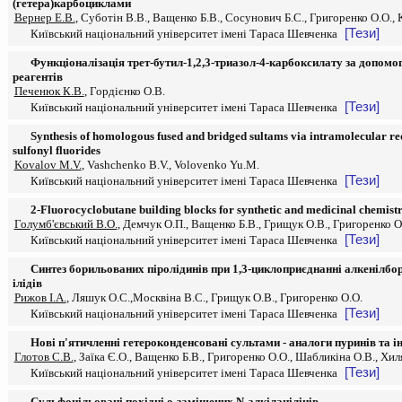
(гетера)карбоциклами
Вернер Е.В.
, Суботін В.В., Ващенко Б.В., Сосунович Б.С., Григоренко О.О., 
[Тези]
Київський національний університет імені Тараса Шевченка
Функціоналізація трет-бутил-1,2,3-триазол-4-карбоксилату за допом
реагентів
Печенюк К.В.
, Гордієнко О.В.
[Тези]
Київський національний університет імені Тараса Шевченка
Synthesis of homologous fused and bridged sultams via intramolecular red
sulfonyl fluorides
Kovalov M.V.
, Vashchenko B.V., Volovenko Yu.M.
[Тези]
Київський національний університет імені Тараса Шевченка
2-Fluorocyclobutane building blocks for synthetic and medicinal chemist
Голумб'євський В.О.
, Демчук О.П., Ващенко Б.В., Грищук О.В., Григоренко O
[Тези]
Київський національний університет імені Тараса Шевченка
Синтез борильованих піролідинів при 1,3-циклоприєднанні алкенілбо
ілідів
Рижов І.А.
, Ляшук О.С.,Москвіна В.С., Грищук О.В., Григоренко О.О.
[Тези]
Київський національний університет імені Тараса Шевченка
Нові п'ятичленні гетероконденсовані сультами - аналоги пуринів та 
Глотов С.В.
, Заїка Є.О., Ващенко Б.В., Григоренко О.О., Шабликіна О.В., Хил
[Тези]
Київський національний університет імені Тараса Шевченка
Сульфонільовані похідні о-заміщених N-алкіланілінів