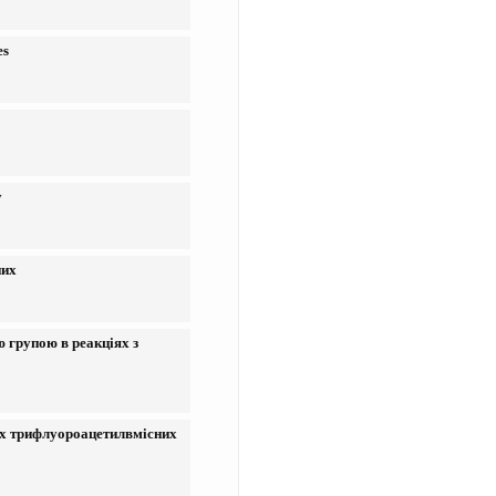
es
у
них
 групою в реакціях з
их трифлуороацетилвмісних