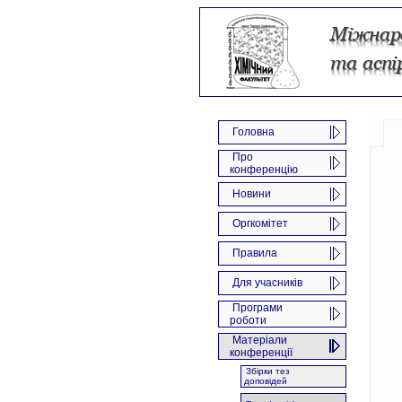
Головна
Про
конференцію
Новини
Оргкомітет
Правила
Для учасників
Програми
роботи
Матеріали
конференції
Збірки тез
доповідей