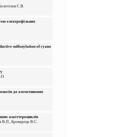
Колотілов С.В.
огою електрофільних
uctive sulfonylation of cyano
ry
.O.
ронатів до азометинових
інших азагетероциклів
я В.П., Броварець В.С.