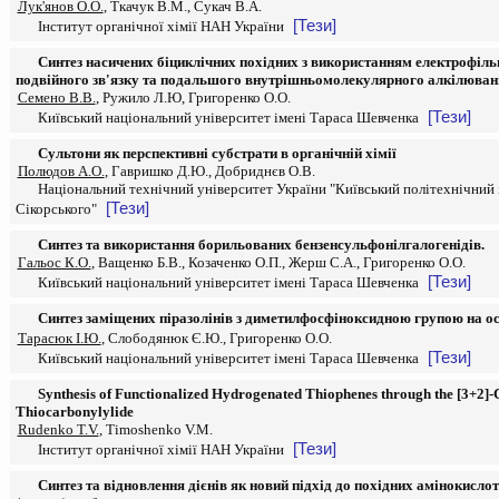
Лук'янов О.О.
, Ткачук В.М., Сукач В.А.
[Тези]
Інститут органічної хімії НАН України
Синтез насичених біциклічних похідних з використанням електрофільн
подвійного зв'язку та подальшого внутрішньомолекулярного алкілюван
Семено В.В.
, Ружило Л.Ю, Григоренко О.О.
[Тези]
Київський національний університет імені Тараса Шевченка
Сультони як перспективні субстрати в органічній хімії
Полюдов А.О.
, Гавришко Д.Ю., Добриднєв О.В.
Національний технічний університет України "Київський політехнічний і
[Тези]
Сікорського"
Синтез та використання борильованих бензенсульфонілгалогенідів.
Гальос К.О.
, Ващенко Б.В., Козаченко О.П., Жерш С.А., Григоренко О.О.
[Тези]
Київський національний університет імені Тараса Шевченка
Синтез заміщених піразолінів з диметилфосфіноксидною групою на о
Тарасюк І.Ю.
, Слободянюк Є.Ю., Григоренко О.О.
[Тези]
Київський національний університет імені Тараса Шевченка
Synthesis of Functionalized Hydrogenated Thiophenes through the [3+2]-
Thiocarbonylylide
Rudenko T.V.
, Timoshenko V.M.
[Тези]
Інститут органічної хімії НАН України
Синтез та відновлення дієнів як новий підхід до похідних амінокисло