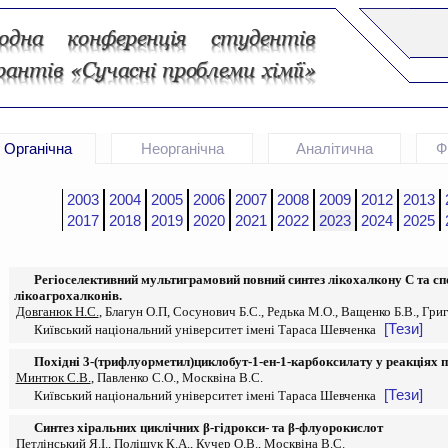
Органічна
Неорганічна
Аналітична
Ф
2003
2004
2005
2006
2007
2008
2009
2012
2013
2017
2018
2019
2020
2021
2022
2023
2024
2025
Регіоселективний мультиграмовий повний синтез лікохалкону С та сп
лікоагрохалконів.
Довганюк Н.С.
, Благун О.П, Сосунович Б.С., Редька М.О., Ващенко Б.В., Гри
[Тези]
Київський національний університет імені Тараса Шевченка
Похідні 3-(трифлуорметил)циклобут-1-ен-1-карбоксилату у реакціях 
Минтюк С.В.
, Павленко С.О., Москвіна В.С.
[Тези]
Київський національний університет імені Тараса Шевченка
Синтез хіральних циклічних β-гідрокси- та β-флуорокислот
Петлінський Я.І.
, Поліщук К.А., Кучер О.В., Москвіна В.С.