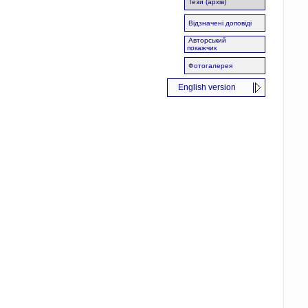
Тези (архів)
Відзначені доповіді
Авторський
покажчик
Фотогалерея
English version