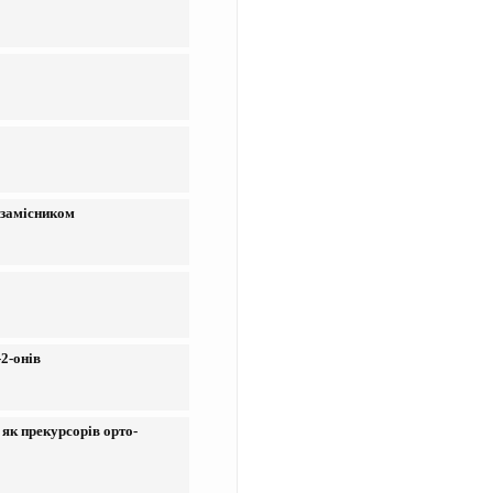
 замісником
2-онів
 як прекурсорів орто-