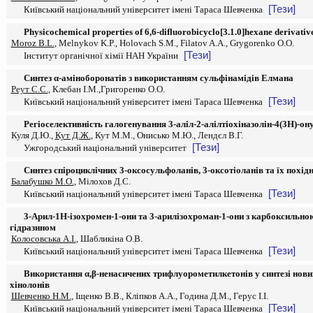
[Тези]
Київський національний університет імені Тараса Шевченка
Physicochemical properties of 6,6-difluorobicyclo[3.1.0]hexane derivativ
Moroz B.L.
, Melnykov K.P., Holovach S.M., Filatov A.A., Grygorenko O.O.
[Тези]
Інститут органічної хімії НАН України
Синтез α-аміноборонатів з використанням сульфінамідів Елмана
Реут С.С.
, Клебан І.М.,Григоренко О.О.
[Тези]
Київський національний університет імені Тараса Шевченка
Регіоселективність галогенування 3-аліл-2-алілтіохіназолін-4(3H)-он
Куля Д.Ю.,
Кут Д.Ж.
, Кут М.М., Онисько М.Ю., Лендєл В.Г.
[Тези]
Ужгородський національний університет
Синтез спіроциклічних 3-оксосульфоланів, 3-оксотіоланів та їх похід
Балабушко М.О.
, Мілохов Д.С.
[Тези]
Київський національний університет імені Тараса Шевченка
3-Арил-1Н-ізохромен-1-они та 3-арилізохроман-1-они з карбоксильною
гідразином
Колосовська А.І.
, Шабликіна О.В.
[Тези]
Київський національний університет імені Тараса Шевченка
Використання α,β-ненасичених трифлуорометилкетонів у синтезі нов
хінолонів
Шевченко Н.М.
, Іщенко В.В., Кліпков А.А., Година Д.М., Герус І.І.
[Тези]
Київський національний університет імені Тараса Шевченка