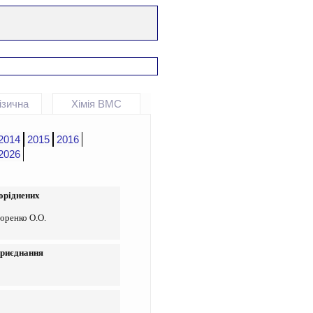
ізична
Хімія ВМС
2014
2015
2016
2026
оріднених
горенко О.О.
приєднання