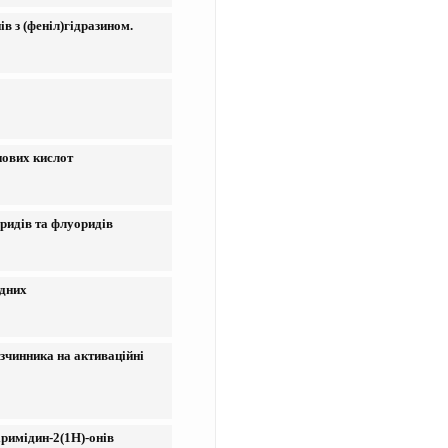
в з (феніл)гідразином.
нових кислот
ридів та флуоридів
ідних
озчинника на активаційні
іримідин-2(1Н)-онів