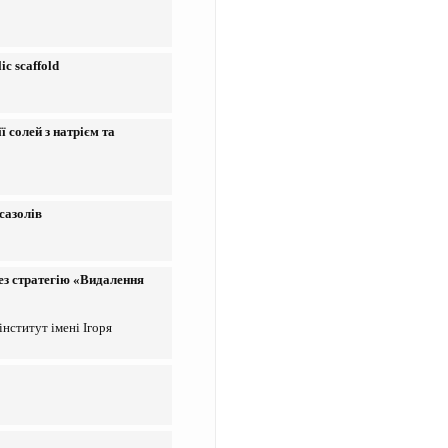
ic scaffold
 солей з натрієм та
сазолів
ез стратегію «Видалення
нститут імені Ігоря