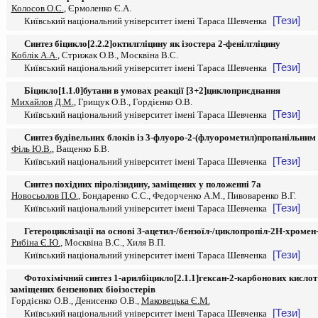
Колосов О.С.
, Єрмоленко Є.А.
[Тези]
Київський національний університет імені Тараса Шевченка
Синтез біцикло[2.2.2]октилгліцину як ізостера 2-фенілгліцину
Коблік А.А.
, Стрижак О.В., Москвіна В.С.
[Тези]
Київський національний університет імені Тараса Шевченка
Біцикло[1.1.0]бутани в умовах реакції [3+2]циклоприєднання
Михайлов Д.М.
, Грищук О.В., Гордієнко О.В.
[Тези]
Київський національний університет імені Тараса Шевченка
Синтез будівельних блоків із 3-флуоро-2-(флуорометил)пропанільним
Філь Ю.В.
, Ващенко Б.В.
[Тези]
Київський національний університет імені Тараса Шевченка
Синтез похідних піролізидину, заміщених у положенні 7а
Новосьолов П.О.
, Бондаренко С.С., Федорченко А.М., Пивоваренко В.Г.
[Тези]
Київський національний університет імені Тараса Шевченка
Гетероциклізації на основі 3-ацетил-/бензоїл-/циклопропіл-2H-хромен-
Рибіна Є.Ю.
, Москвіна В.С., Хиля В.П.
[Тези]
Київський національний університет імені Тараса Шевченка
Фотохімічний синтез 1-арилбіцикло[2.1.1]гексан-2-карбонових кислот
заміщених бензенових біоізостерів
Гордієнко О.В., Денисенко О.В.,
Маковецька Є.М.
[Тези]
Київський національний університет імені Тараса Шевченка