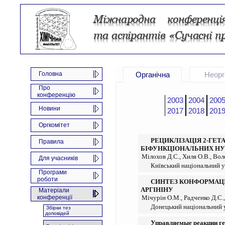
Головна
Органічна
Неорг
Про
конференцію
2003
2004
200
Новини
2017
2018
201
Оргкомітет
РЕЦИКЛІЗАЦІЯ 2-ГЕТ
Правила
БІФУНКЦІОНАЛЬНИХ НУ
Мілохов Д.С., Хиля О.В., Вол
Для учасників
Київський національний у
Програми
роботи
СИНТЕЗ КОНФОРМАЦ
АРГІНІНУ
Матеріали
конференції
Мічурін О.М., Радченко Д.С.,
Донецький національний 
Збірки тез
доповідей
Управляемые реакции ге