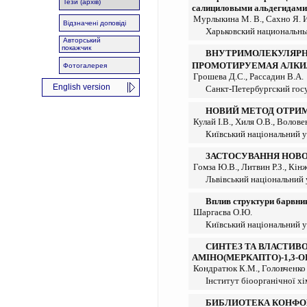
Тези (архів)
салициловыми альдегидами
Мурлыкина М. В., Сахно Я. И.
Відзначені доповіді
Харьковский национальны
Авторський
покажчик
ВНУТРИМОЛЕКУЛЯРНА
ПРОМОТИРУЕМАЯ АЛК
Фотогалерея
Грошева Д.С., Рассадин В.А.
English version
Санкт-Петербургский гос
НОВИЙ МЕТОД ОТРИМА
Кулай І.В., Хиля О.В., Волов
Київський національний у
ЗАСТОСУВАННЯ НОВОЇ 
Гомза Ю.В., Литвин Р.З., Кін
Львівський національний 
Вплив структури барвник
Шаргаєва О.Ю.
Київський національний у
СИНТЕЗ ТА ВЛАСТИВО
АМІНО(МЕРКАПТО)-1,3-
Кондратюк К.М., Головченко 
Інститут біоорганічної хі
БИБЛИОТЕКА КОНФО