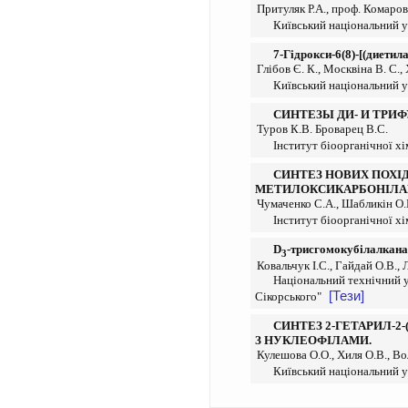
Притуляк Р.А., проф. Комаров
Київський національний у
7-Гідрокси-6(8)-[(диети
Глібов Є. К., Москвіна В. С., 
Київський національний у
СИНТЕЗЫ ДИ- И ТР
Туров К.В. Броварец В.С.
Інститут біоорганічної хі
СИНТЕЗ НОВИХ ПОХІД
МЕТИЛОКСИКАРБОНІЛАМ
Чумаченко С.А., Шабликін О.
Інститут біоорганічної хі
D
-трисгомокубілалканам
3
Ковальчук І.С., Гайдай О.В.,
Національний технічний у
[Тези]
Сікорського"
СИНТЕЗ 2-ГЕТАРИЛ-2-
З НУКЛЕОФІЛАМИ.
Кулешова О.О., Хиля О.В., В
Київський національний у